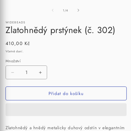
z
1
/
4
WIDEBEADS
Zlatohnědý prstýnek (č. 302)
Běžná
410,00 Kč
cena
Včetně daní.
Množství
Množství
Snížit
Zvýšit
množství
množství
produktu
produktu
Přidat do košíku
Zlatohnědý
Zlatohnědý
prstýnek
prstýnek
(č.
(č.
302)
302)
Zlatohnědý a hnědý metalicky duhový odstín v elegantním