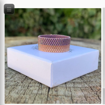
Přejít k
Přejít na
obsahu
informace
o
produktu